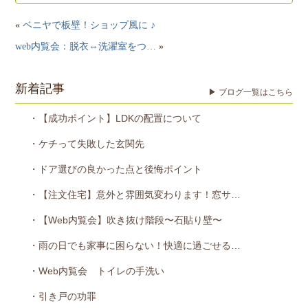
«
ベニヤで板壁！ショップ風に ♪
web内覧会：脱衣⇔洗濯室をつ…
»
新着記事
▶ ブログ一覧はこちら
・【成功ポイント】LDKの配置について
・ケチって失敗した玄関先
・ドア選びの良かった点と後悔ポイント
・【注文住宅】意外と雰囲気変わります！窓サ…
・【Web内覧会】吹き抜け階段〜石貼り壁〜
・雨の日でも家事に困らない！快適に過ごせる…
・Web内覧会 トイレの手洗い
・引き戸の功罪