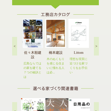
T.N.A
<
>
橋本建設
Littom
佐々木順建
高橋工務店
設
木のぬくもり
理想を現実に
平成２２年度
を感じる住ま
近づける家づ
広島ならでは
呉市「美しい
いに憧れる人
くりをお手伝
の家を建てる
街づくり賞」
は必…
い
７つの秘訣と
奨励…
は