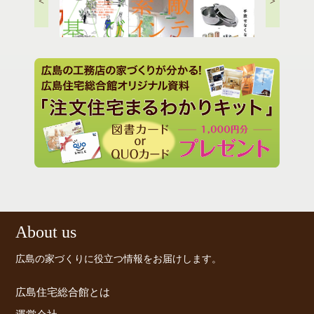
<
>
住まい選びの新基準
年収200万円からのマイ
日用品の定番..
ホーム戦略
タニアのドイ
大人の素敵インテリア..
理術..
の買い
About us
広島の家づくりに役立つ情報をお届けします。
広島住宅総合館とは