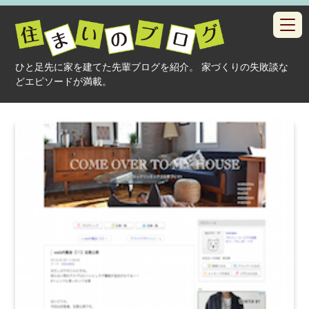
toggl
navig
ひと足先に家を建てた先輩ブログを紹介。 家づくりの失敗談な
どエピソードが満載。