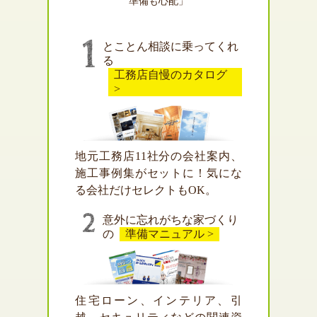
準備も心配」
とことん相談に乗ってくれ
る
工務店自慢のカタログ
>
地元工務店11社分の会社案内、
施工事例集がセットに！気にな
る会社だけセレクトもOK。
意外に忘れがちな家づくり
の
準備マニュアル >
住宅ローン、インテリア、引