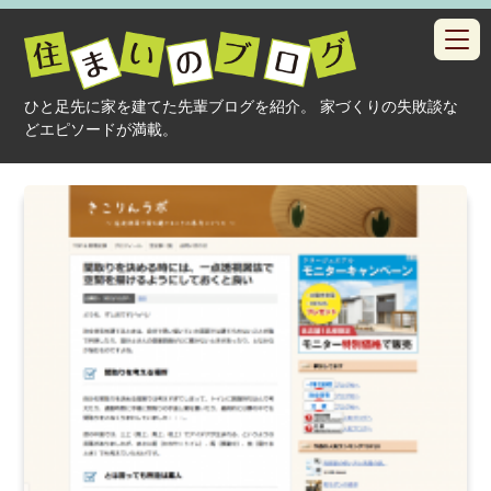
toggl
navig
ひと足先に家を建てた先輩ブログを紹介。 家づくりの失敗談な
どエピソードが満載。