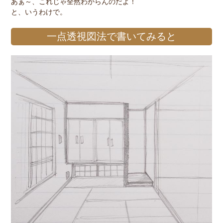
あぁ～、これじゃ全然わからんのだよ！
と、いうわけで。
一点透視図法で書いてみると