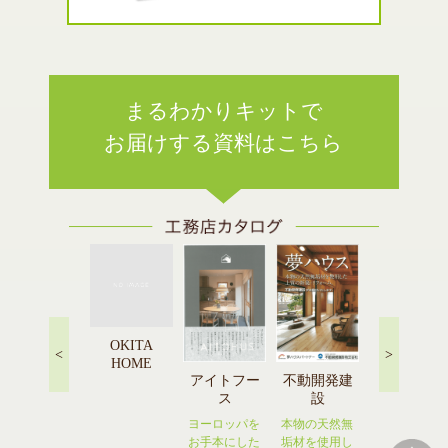
まるわかりキットで
お届けする資料はこちら
OKITA
<
>
HOME
橋本建設
アイトフー
不動開発建
佐々木順建
ス
設
設
木のぬくもり
を感じる住ま
ヨーロッパを
本物の天然無
広島ならでは
いに憧れる人
お手本にした
垢材を使用し
の家を建てる