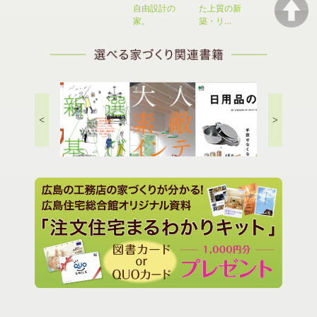
は必…
自由設計の
た上質の新
７つの秘訣と
家。
築・リ…
は
<
>
住まい選びの新基準
年収200万円からのマイ
日用品の定番..
ホーム戦略
タニアのドイ
大人の素敵インテリア..
理術..
の買い