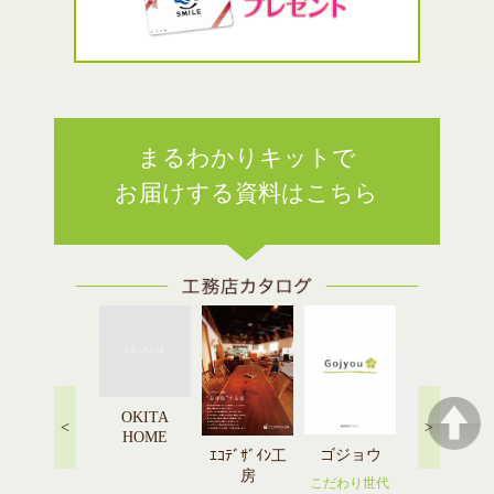
まるわかりキットで
お届けする資料はこちら
OKITA
<
>
HOME
橋本建設
ゴジョウ
ｴｺﾃﾞｻﾞｲﾝ工
佐々木順建
房
設
木のぬくもり
こだわり世代