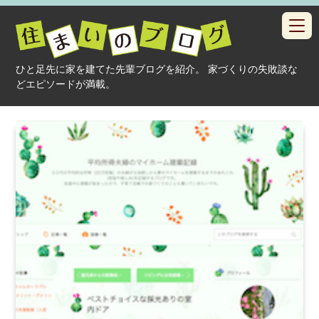
toggl
navig
ひと足先に家を建てた先輩ブログを紹介。 家づくりの失敗談な
どエピソードが満載。