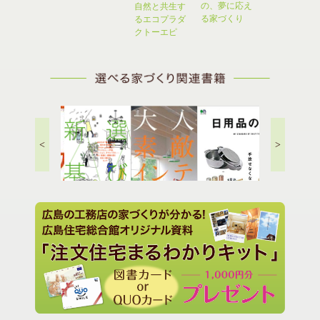
を感じる住ま
の、夢に応え
自然と共生す
広島ならでは
いに憧れる人
る家づくり
るエコプラダ
の家を建てる
は必…
クトーエピ
７つの秘訣と
は
<
>
住まい選びの新基準
年収200万円からのマイ
日用品の定番..
ホーム戦略
タニアのドイ
大人の素敵インテリア..
理術..
の買い