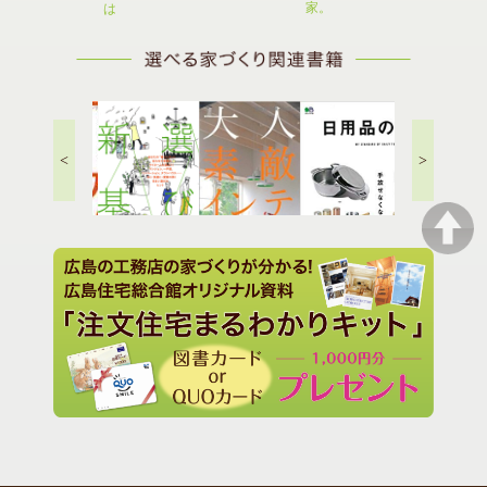
家。
は
<
>
住まい選びの新基準
年収200万円からのマイ
日用品の定番..
ホーム戦略
タニアのドイ
大人の素敵インテリア..
理術..
の買い