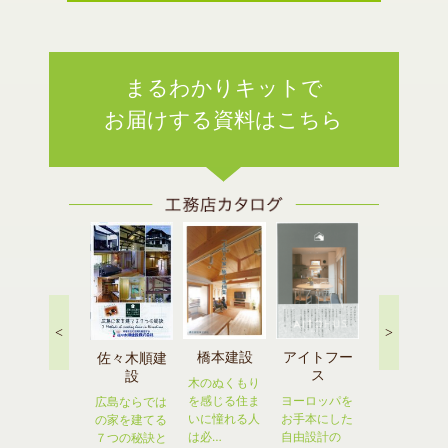
まるわかりキットで
お届けする資料はこちら
<
>
ゴジョウ
橋本建設
アイトフー
広島エナジ
佐々木順建
ス
ーホーム
設
こだわり世代
木のぬくもり
の、夢に応え
を感じる住ま
ヨーロッパを
自分たちに
広島ならでは
る家づくり
いに憧れる人
お手本にした
「ちょうどい
の家を建てる
は必…
自由設計の
いお家」
７つの秘訣と