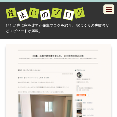
toggl
navig
ひと足先に家を建てた先輩ブログを紹介。 家づくりの失敗談な
どエピソードが満載。