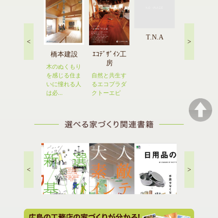
OKITA
T.N.A
<
>
HOME
橋本建設
アイトフー
ｴｺﾃﾞｻﾞｲﾝ工
ス
房
木のぬくもり
を感じる住ま
ヨーロッパを
自然と共生す
いに憧れる人
お手本にした
るエコプラダ
は必…
自由設計の
クトーエピ
家。
<
>