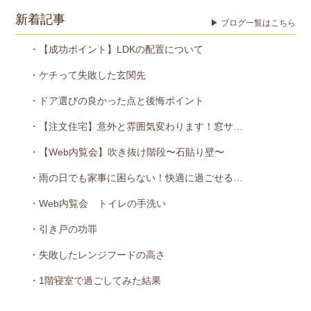
新着記事
▶ ブログ一覧はこちら
・【成功ポイント】LDKの配置について
・ケチって失敗した玄関先
・ドア選びの良かった点と後悔ポイント
・【注文住宅】意外と雰囲気変わります！窓サ…
・【Web内覧会】吹き抜け階段〜石貼り壁〜
・雨の日でも家事に困らない！快適に過ごせる…
・Web内覧会 トイレの手洗い
・引き戸の功罪
・失敗したレンジフードの高さ
・1階寝室で過ごしてみた結果