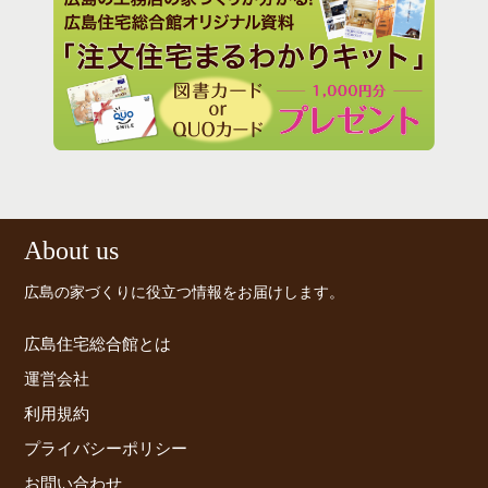
住まい選びの新基準
年収200万円からのマイ
日用品の定番..
ホーム戦略
タニアのドイ
大人の素敵インテリア..
理術..
の買い
About us
広島の家づくりに役立つ情報をお届けします。
広島住宅総合館とは
運営会社
利用規約
プライバシーポリシー
お問い合わせ