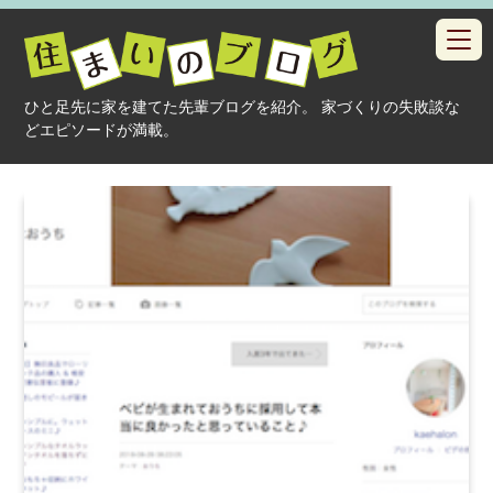
toggl
navig
ひと足先に家を建てた先輩ブログを紹介。 家づくりの失敗談な
どエピソードが満載。