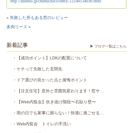
http://ameblo.jp/chubuchoco/entry-12140534030.html
«
失敗した所もある窓のレビュー
多肉リース
»
新着記事
▶ ブログ一覧はこちら
・【成功ポイント】LDKの配置について
・ケチって失敗した玄関先
・ドア選びの良かった点と後悔ポイント
・【注文住宅】意外と雰囲気変わります！窓サ…
・【Web内覧会】吹き抜け階段〜石貼り壁〜
・雨の日でも家事に困らない！快適に過ごせる…
・Web内覧会 トイレの手洗い