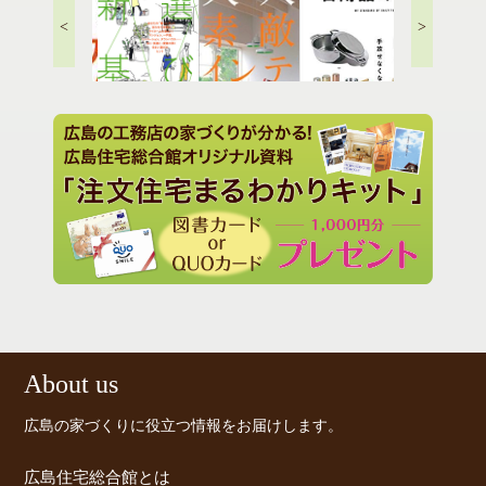
<
>
住まい選びの新基準
年収200万円からのマイ
日用品の定番..
ホーム戦略
タニアのドイ
大人の素敵インテリア..
理術..
の買い
About us
広島の家づくりに役立つ情報をお届けします。
広島住宅総合館とは