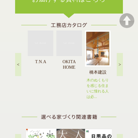
T.N.A
OKITA
<
>
HOME
橋本建設
Littom
高橋工務店
木のぬくもり
理想を現実に
平成２２年度
を感じる住ま
近づける家づ
呉市「美しい
いに憧れる人
くりをお手伝
街づくり賞」
は必…
い
奨励…