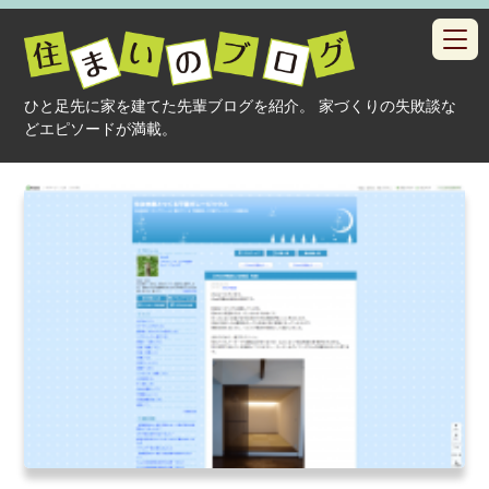
toggl
navig
ひと足先に家を建てた先輩ブログを紹介。 家づくりの失敗談な
どエピソードが満載。