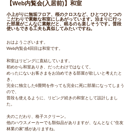
【Web内覧会(入居前)】和室
小上がりに無垢フロア、桜のクロスなど、ひとつひとつの
こだわりで素敵な和室にしあがっています。泊まりに行っ
た部屋がこんなに素敵だと、眠るのも楽しそうです。普段
使いもできる工夫も真似してみたいですね。
おはようございます。
Web内覧会4回目は和室です。
和室はリビングに直結しています。
初めから和室ありき、だったわけではなくて、
めったにないお客さまをお泊めできる部屋が欲しいと考えたと
き、
完全に独立した6畳間を作っても完全に死に部屋になってしまう
ので、
普段も使えるように、リビング続きの和室として設計しまし
た。
夫のこだわり、格子スクリーン。
他のハウスメーカーでも類似品がありますが、なんとなく“住友
林業の家”感がありますね。