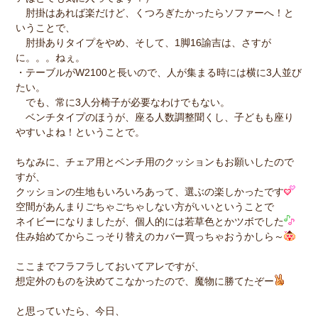
肘掛はあれば楽だけど、くつろぎたかったらソファーへ！と
いうことで、
肘掛ありタイプをやめ、そして、1脚16諭吉は、さすが
に。。。ねぇ。
・テーブルがW2100と長いので、人が集まる時には横に3人並び
たい。
でも、常に3人分椅子が必要なわけでもない。
ベンチタイプのほうが、座る人数調整聞くし、子どもも座り
やすいよね！ということで。
ちなみに、チェア用とベンチ用のクッションもお願いしたので
すが、
クッションの生地もいろいろあって、選ぶの楽しかったです
空間があんまりごちゃごちゃしない方がいいということで
ネイビーになりましたが、個人的には若草色とかツボでした
住み始めてからこっそり替えのカバー買っちゃおうかしら～
ここまでフラフラしておいてアレですが、
想定外のものを決めてこなかったので、魔物に勝てたぞー
と思っていたら、今日、