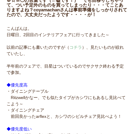
＠☆※◯の言葉です（←嘘です！） でも目移りしちゃっ
て、つい予定外のものを買ってしまったり・・・てことあ
りますよね？coyamachanさんは事前準備をしっかりされて
たので、大丈夫だったようです・・・・が！
こんばんは。
日曜日、2回目のインテリアフェアに行ってきました～
以前の記事にも書いたのですが（
コチラ
）、見たいものが絞れ
ていたし、
半年前のフェアで、目星はついているのでサクサク終わる予定
で参加。
◆優先度高
・ダイニングテーブル
Ritzwellかなー、でも似たタイプがカシワにもあるし見比べて
こよう～
・ダイニングチェア
前回良かったarflexと、カシワのシビルチェア見比べよう！
◆優先度低い