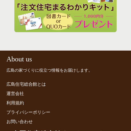
住まい選びの新基準
年収200万円からのマイ
日用品の定番..
ホーム戦略
タニアのドイ
大人の素敵インテリア..
理術..
の買い
About us
広島の家づくりに役立つ情報をお届けします。
広島住宅総合館とは
運営会社
利用規約
プライバシーポリシー
お問い合わせ