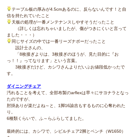
テーブル板の厚みが4.5cmあるのに、反らないんです！と自
信を持たれていたこと
天板の処理が一番メンテナンスしやすそうだったこと
（詳しくは忘れちゃいましたが、傷がつきにくいと言って
ました・・・）
同じサイズの中では一番リーズナボーだったこと
設計士さんの、
「8枚接ぎよりは、3枚接ぎのほうが、見た目的に『お
っ！！』ってなります」という言葉。
3枚接ぎだけど、カシワさんよりだいぶお値段低かったで
す。
ダイニングチェア
汚れることを考えて、全部布製のarflexは早々にサヨナラとなっ
たのですが、
肘掛ありが楽だよね～と、1脚16諭吉もするものに心奪われた
り。
6種類くらいで、ふ～らふらしてました。
最終的には、カシワで、シビルチェア2脚とベンチ（W1650）