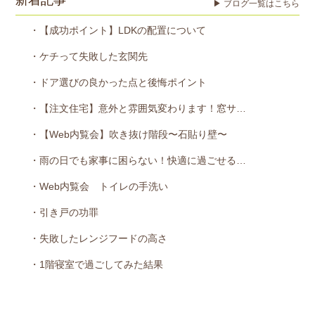
新着記事
▶ ブログ一覧はこちら
・【成功ポイント】LDKの配置について
・ケチって失敗した玄関先
・ドア選びの良かった点と後悔ポイント
・【注文住宅】意外と雰囲気変わります！窓サ…
・【Web内覧会】吹き抜け階段〜石貼り壁〜
・雨の日でも家事に困らない！快適に過ごせる…
・Web内覧会 トイレの手洗い
・引き戸の功罪
・失敗したレンジフードの高さ
・1階寝室で過ごしてみた結果