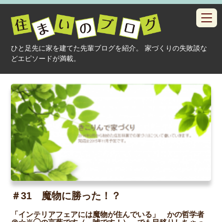
toggl
navig
ひと足先に家を建てた先輩ブログを紹介。 家づくりの失敗談な
どエピソードが満載。
＃31 魔物に勝った！？
「インテリアフェアには魔物が住んでいる」 かの哲学者