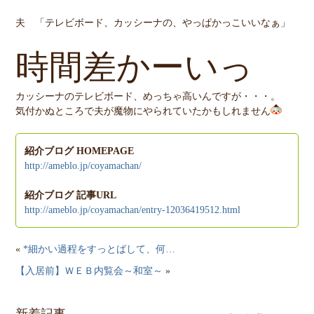
夫 「テレビボード、カッシーナの、やっぱかっこいいなぁ」
時間差かーいっ
カッシーナのテレビボード、めっちゃ高いんですが・・・。
気付かぬところで夫が魔物にやられていたかもしれません
紹介ブログ HOMEPAGE
http://ameblo.jp/coyamachan/
紹介ブログ 記事URL
http://ameblo.jp/coyamachan/entry-12036419512.html
«
*細かい過程をすっとばして、何…
【入居前】ＷＥＢ内覧会～和室～
»