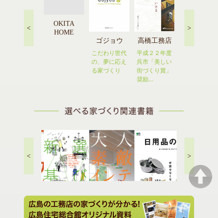
OKITA
<
>
HOME
橋本建設
ゴジョウ
広島エナジ
高橋工務店
ーホーム
木のぬくもり
こだわり世代
平成２２年度
を感じる住ま
の、夢に応え
自分たちに
呉市「美しい
いに憧れる人
る家づくり
「ちょうどい
街づくり賞」
は必…
いお家」
奨励…
<
>