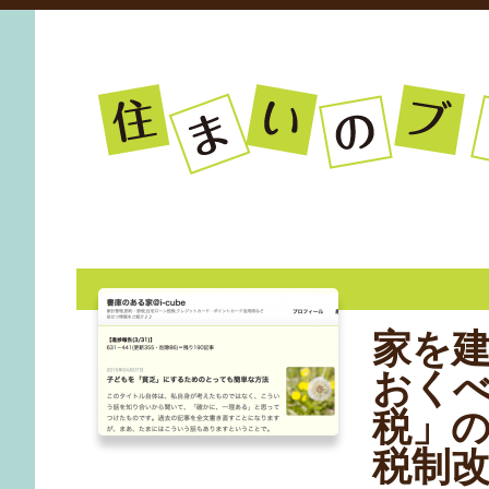
ひと足先に家を建てた先輩ブログを紹介。 家づくりの失敗談など
家を
おく
税」の
税制