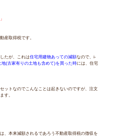
額」
不動産取得税です。
ましたが、これは
住宅用建物あっての減額
なので、i-
土地(古家有りの土地も含めて)を買った時
には、住宅
がセットなのでこんなことは起きないのですが、注文
います。
では、本来減額されるであろう不動産取得税の徴収を