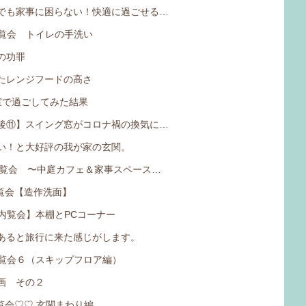
でも家事に困らない！快適に過ごせる…
内覧会 トイレの手洗い
の功罪
たレンジフードの高さ
室で過ごしてみた結果
後⑪】スイング窓がコロナ禍の換気に…
い！と大好評の我が家の玄関。
内覧会 〜中庭カフェ＆家事スペース…
内覧会【造作洗面】
b内覧会】本棚とPCコーナー
あると旅行に来た感じがします。
内覧会６（スキップフロア編）
画 その２
内覧会♡♡ 玄関まわり編