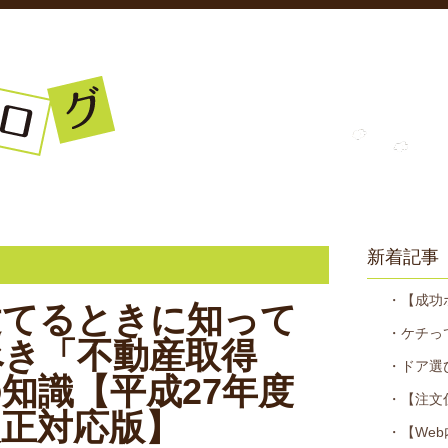
エピソードが満載。
新着記事
・【成功
建てるときに知って
・ケチっ
べき「不動産取得
・ドア選
知識【平成27年度
・【注文
改正対応版】
・【We