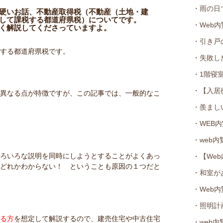
・雨の日
硬いお話、不動産取得税（不動産（土地・建
して課税する都道府県税）についてです。
・Web
く解説してくださっていますよ。
・引き戸
税する都道府県税です。
・失敗し
・1階寝
・【入居
が異なる点が特徴ですが、この記事では、一般的なこ
・羨まし
・WEB
・web
いろいろな説明を同時にしようとすることがよくあっ
・【We
がどれかわからない！ ということも原因の１つだと
・和室が
・Web
・照明計
てる方
を想定して解説するので、建売住宅や中古住宅
・web