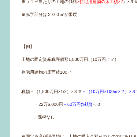
※（１㎡当たりの土地の価格
×住宅用建物の床面積×2
）×３
※赤字部分は２００㎡が限度
【例】
土地の固定資産税評価額1,500万円（10万円／㎡）
住宅用建物の床面積100㎡
税額＝（1,500万円×1/2）×３％
－（10万円×100㎡×２）×３
＝22万5,000円
－60万円(減額)
＜０
∴課税なし
※固定資産税評価額は、土地の購入金額そのものではあり