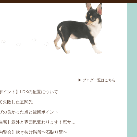
▶ ブログ一覧はこちら
ポイント】LDKの配置について
て失敗した玄関先
びの良かった点と後悔ポイント
住宅】意外と雰囲気変わります！窓サ…
b内覧会】吹き抜け階段〜石貼り壁〜