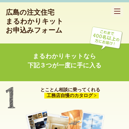
広島の注文住宅
toggle
navigat
まるわかりキット
お申込みフォーム
まるわかりキットなら
下記３つが一度に手に入る
とことん相談に乗ってくれる
工務店自慢のカタログ >