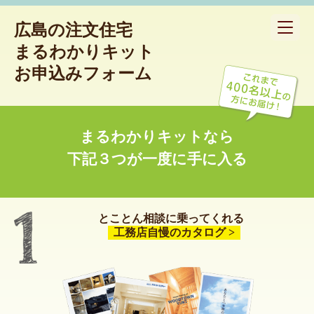
広島の注文住宅
toggle
navigat
まるわかりキット
お申込みフォーム
まるわかりキットなら
下記３つが一度に手に入る
とことん相談に乗ってくれる
工務店自慢のカタログ >