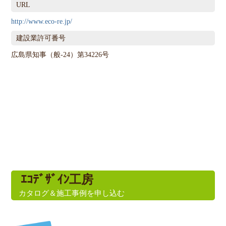
URL
http://www.eco-re.jp/
建設業許可番号
広島県知事（般-24）第34226号
ｴｺﾃﾞｻﾞｲﾝ工房
カタログ＆施工事例を
申し込む