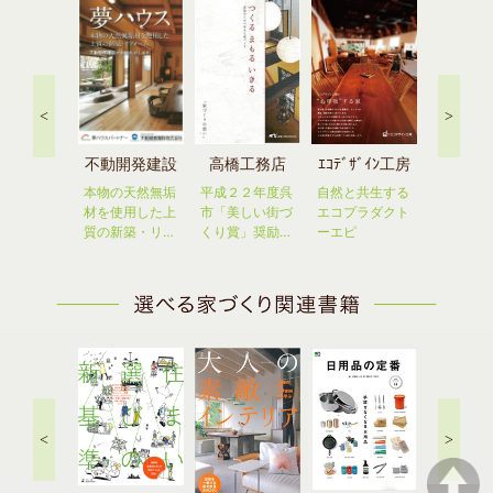
<
>
OKITA 
ittom
不動開発建設
高橋工務店
ｴｺﾃﾞｻﾞｲﾝ工房
を現実に近
本物の天然無垢
平成２２年度呉
自然と共生する
る家づくり
材を使用した上
市「美しい街づ
エコプラダクト
手伝い
質の新築・リ…
くり賞」奨励…
ーエピ
<
>