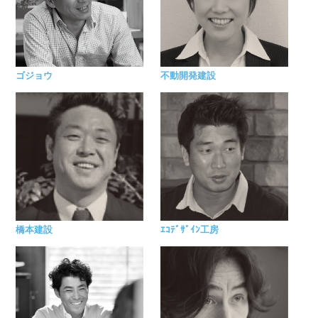
ゴジョウ
不動開発建設
橋本建設
ｴｺﾃﾞｻﾞｲﾝ工房