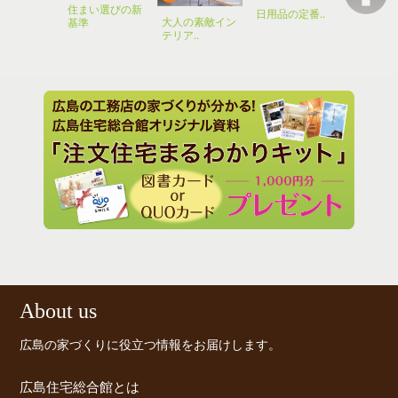
住まい選びの新
200万円か
日用品の定番..
タニアの
大人の素敵イン
基準
マイホーム
式台所管理
テリア..
About us
広島の家づくりに役立つ情報をお届けします。
広島住宅総合館とは